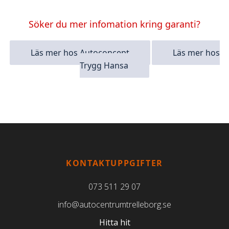
Söker du mer infomation kring garanti?
Läs mer hos Autoconcept
Läs mer hos
Trygg Hansa
KONTAKTUPPGIFTER
073 511 29 07
info@autocentrumtrelleborg.se
Hitta hit